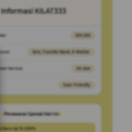
Informasi KILAT333
ber
333.333
yaran
Qris, Transfer Bank, E-Wallet.
mer Service
24 Jam
User-Friendly
Penawaran Spesial Hari Ini
 Baru Up To 250%