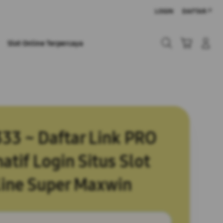
LOGIN
DAFTAR
Cari
Troli
Login/Sign-Up
Slot Online Terpercaya
Cari
33 ~ Daftar Link PRO
atif Login Situs Slot
ine Super Maxwin