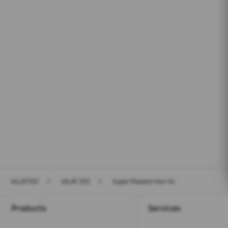
Layer Popup Close
KILAT333
>
KILAT 333
>
Super Maxwin Hari Ini
Footer Navigation
Products
Services