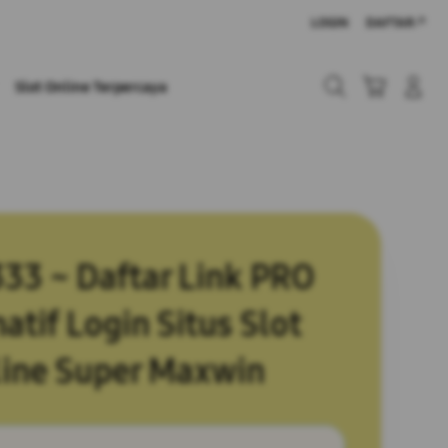
LOGIN
DAFTAR
Cari
Troli
Login/Sign-Up
Slot Online Terpercaya
Cari
33 ~ Daftar Link PRO
atif Login Situs Slot
ine Super Maxwin