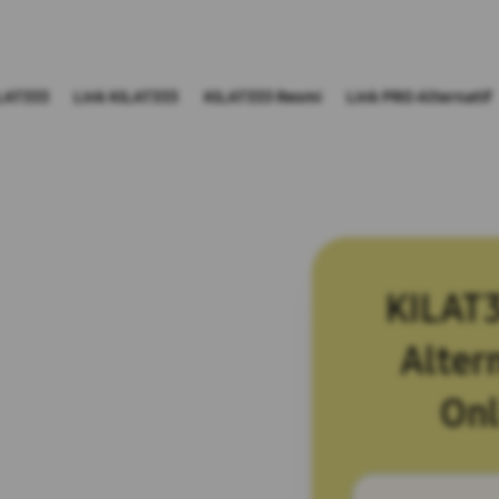
ILAT333
Link KILAT333
KILAT333 Resmi
Link PRO Alternatif
KILAT3
Altern
Onl