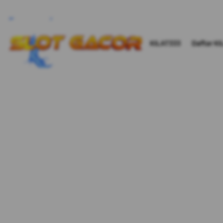
Skip
to
content
KILAT333
Daftar K