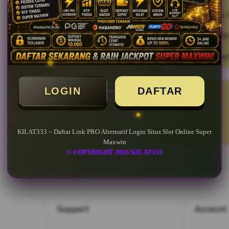
Min Depo Rp. 
Min WD Rp 50
5 Menit Depo 
LOGIN
DAFTAR
KILAT333 ~ Daftar Link PRO Alternatif Login Situs Slot Online Super
Maxwin
© COPYRIGHT 2026 KILAT333
Support
Account